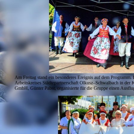
Am Freitag stand ein besonderes Ereignis auf dem Programm. 
Arbeitskreises Städtepartnerschaft Olkusz–Schwalbach in der
GmbH, Günter Pabst, organisierte für die Gruppe einen Ausflu