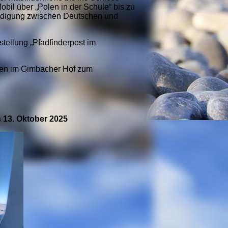
Mobil über „Polen in der Schule“ bis zu
ändigung zwischen Deutschen und
tellung „Pfadfinderpost im
sten im Gimbacher Hof zum
 13. Oktober 2025