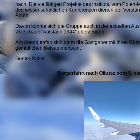
nach. Die vielfältigen Projekte des Instituts, vom Polen-
den wissenschaftlichen Konferenzen dienen der Verst
Polen.
Davon konnte sich die Gruppe auch in der aktuellen Auss
Warschauer Aufstand 1944“ überzeugen.
Am Abend trafen sich dann die Gastgeber mit ihren Gä
gemütlichen Beisammensein.
Günter Pabst
Bürgerfahrt nach Olkusz vom 9. bis