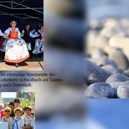
Der ehemalige Vorsitzende des
 Kulturkreis Schwalbach am Taunus
g nach Darmstadt.