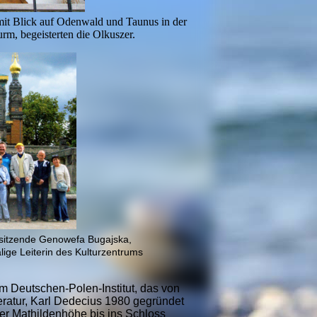
it Blick auf Odenwald und Taunus in der
rm, begeisterten die Olkuszer.
orsitzende Gen
owefa Bugajska,
lige Leiterin des Kulturzentrums
m Deutschen-Polen-Institut, das von
ratur, Karl Dedecius 1980 gegründet
er Mathildenhöhe bis ins Schloss