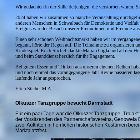
Wir gedachten in der Stille derjenigen, die verstorben waren. S
2024 haben wir zusammen so manche Veranstaltung durchgefüh
anderen Menschen in Schwalbach für Demokratie und Vielfalt 
Ereignis war der Besuch unserer Freundinnen und Freunde aus
Einen sehr schönen Weihnachtsmarkt haben wir im vergangenen
begann, hörte der Regen auf. Die Teilnahme zu organisieren und
Kinderspiel. Erich Stichel dankte Marian Gigla und all den H
und beim Standdienst herzlich für ihr Engagement.
Bei gutem Essen und Trinken aus unseren eigenen Reihen habe
und noch einmal das vorangegangene Jahr Revue passieren las
laufende Jahr angesprochen.
Erich Stichel M.A.
Olkuszer Tanzgruppe besucht Darmstadt
Für ein paar Tage war die Olkuszer Tanzgruppe „Troiak“ 
der Vorsitzenden des Partnerschaftsvereins, Genowefa 
zwei Auftritten in herrlichen historischen Kostümen bereic
Marktplatzfest.